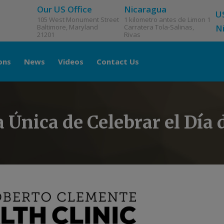
Our US Office
Nicaragua
U
105 West Monument Street
1 kilometro antes de Limon 1
Baltimore, Maryland
Carratera Tola-Salinas,
N
21201
Rivas
ons
News
Videos
Contact Us
Única de Celebrar el Día d