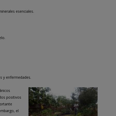
minerales esenciales.
elo.
gas y enfermedades.
ánicos
dos positivos
portante
 embargo, el