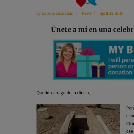
by
Lorena Cernadas
News
April 24, 2019
Únete a mí en una celeb
Querido amigo de la clínica,
Par
espe
Clí
cae 