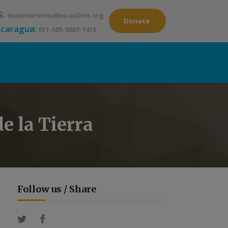
S:
donorservices@nicaclinic.org
Donate
icaragua:
011-505-8887-7413
e la Tierra
Follow us / Share