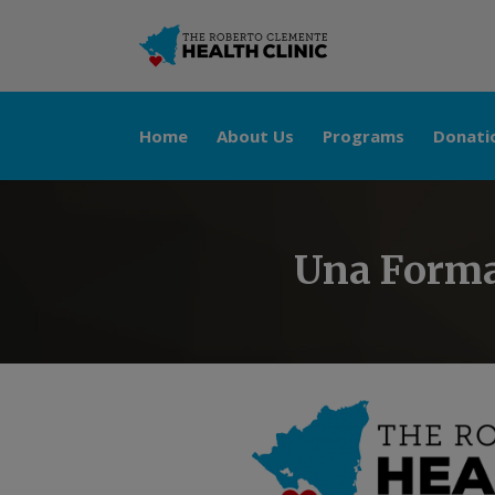
Home
About Us
Programs
Donati
Una Forma 